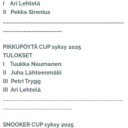
I Ari Lehtelä
II Pekka Sirenius
_______________________________________________
_______________________
PIKKUPÖYTÄ CUP syksy 2025
TULOKSET
I Tuukka Naumanen
II Juha Lähteenmäki
III Petri Trygg
III Ari Lehtelä
__________________________________________
________________________
SNOOKER
CUP syksy 2025